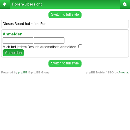
Foren-Übersicht
Switch to full style
Dieses Board hat keine Foren.
Anmelden
Mich bei jedem Besuch automatisch anmelden
Switch to full style
Powered by
phpBB
© phpBB Group.
phpBB Mobile / SEO by
Artodia
.