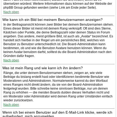
übersetzen würdest. Weitere Informationen dazu können auf der Website der
phpBB Group gefunden werden (siehe Link am Ende jeder Seite).
Nach oben
Wie kann ich ein Bild bei meinem Benutzernamen anzeigen?
In der Beitragsansicht können zwei Bilder bei deinem Benutzernamen stehen.
Eines dieser Bilder ist meist mit deinem Rang verknüpft: Oft sind dies Sterne,
Kästchen oder Punkte, die deine Beitragszahl oder deinen Status im Forum
angeben. Das andere, meist größere Bild, ist auch als „Avatar“ bezeichnet. Es
handelt sich hierbei in der Regel um ein persönliches Bild, welches von
Benutzer zu Benutzer unterschiedlich ist. Die Board-Administration kann
bestimmen, ob und wie die Benutzer Avatare benutzen können. Wenn du
keinen Avatar benutzen darfst, solltest du die Board-Administration nach den
Gründen dafür fragen.
Nach oben
Was ist mein Rang und wie kann ich ihn ändern?
Ränge, die unter deinem Benutzernamen stehen, zeigen an, wie viele
Beiträge du bislang erstellt hast oder identifizieren bestimmte Benutzer wie
Moderatoren und Administratoren. Normalerweise kannst du den Wortlaut
eines Ranges nicht direkt ändern, da sie von der Board-Administration
festgelegt wurden. Bitte schreibe keine sinnlosen Beiträge, nur um deinen
Rang zu erhöhen — die meisten Boards dulden dieses Verhalten nicht und
ein Moderator oder Administrator wird deinen Rang unter Umständen einfach
wieder zurücksetzen.
Nach oben
Wenn ich bei einem Benutzer auf den E-Mail-Link klicke, werde ich
aufgefordert, mich anzumelden.