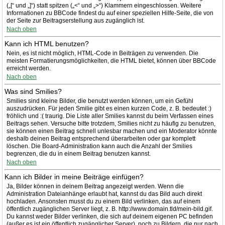
(„[“ und „]“) statt spitzen („<“ und „>“) Klammern eingeschlossen. Weitere
Informationen zu BBCode findest du auf einer speziellen Hilfe-Seite, die von
der Seite zur Beitragserstellung aus zugänglich ist.
Nach oben
Kann ich HTML benutzen?
Nein, es ist nicht möglich, HTML-Code in Beiträgen zu verwenden. Die
meisten Formatierungsmöglichkeiten, die HTML bietet, können über BBCode
erreicht werden.
Nach oben
Was sind Smilies?
Smilies sind kleine Bilder, die benutzt werden können, um ein Gefühl
auszudrücken. Für jeden Smilie gibt es einen kurzen Code, z. B. bedeutet :)
fröhlich und :( traurig. Die Liste aller Smilies kannst du beim Verfassen eines
Beitrags sehen. Versuche bitte trotzdem, Smilies nicht zu häufig zu benutzen,
sie können einen Beitrag schnell unlesbar machen und ein Moderator könnte
deshalb deinen Beitrag entsprechend überarbeiten oder gar komplett
löschen. Die Board-Administration kann auch die Anzahl der Smilies
begrenzen, die du in einem Beitrag benutzen kannst.
Nach oben
Kann ich Bilder in meine Beiträge einfügen?
Ja, Bilder können in deinem Beitrag angezeigt werden. Wenn die
Administration Dateianhänge erlaubt hat, kannst du das Bild auch direkt
hochladen. Ansonsten musst du zu einem Bild verlinken, das auf einem
öffentlich zugänglichen Server liegt, z. B. http://www.domain.tld/mein-bild.gif.
Du kannst weder Bilder verlinken, die sich auf deinem eigenen PC befinden
(außer es ist ein öffentlich zugänglicher Server), noch zu Bildern, die nur nach