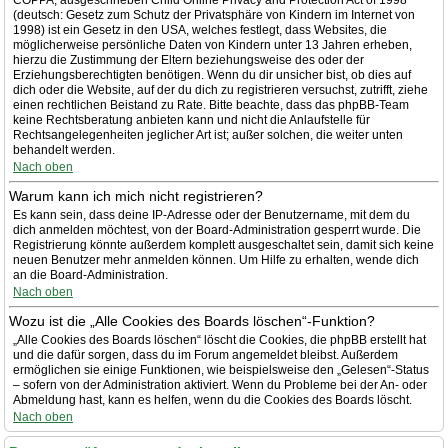
COPPA, ausgeschrieben Child Online Privacy and Protection Act of 1998
(deutsch: Gesetz zum Schutz der Privatsphäre von Kindern im Internet von
1998) ist ein Gesetz in den USA, welches festlegt, dass Websites, die
möglicherweise persönliche Daten von Kindern unter 13 Jahren erheben,
hierzu die Zustimmung der Eltern beziehungsweise des oder der
Erziehungsberechtigten benötigen. Wenn du dir unsicher bist, ob dies auf
dich oder die Website, auf der du dich zu registrieren versuchst, zutrifft, ziehe
einen rechtlichen Beistand zu Rate. Bitte beachte, dass das phpBB-Team
keine Rechtsberatung anbieten kann und nicht die Anlaufstelle für
Rechtsangelegenheiten jeglicher Art ist; außer solchen, die weiter unten
behandelt werden.
Nach oben
Warum kann ich mich nicht registrieren?
Es kann sein, dass deine IP-Adresse oder der Benutzername, mit dem du
dich anmelden möchtest, von der Board-Administration gesperrt wurde. Die
Registrierung könnte außerdem komplett ausgeschaltet sein, damit sich keine
neuen Benutzer mehr anmelden können. Um Hilfe zu erhalten, wende dich
an die Board-Administration.
Nach oben
Wozu ist die „Alle Cookies des Boards löschen“-Funktion?
„Alle Cookies des Boards löschen“ löscht die Cookies, die phpBB erstellt hat
und die dafür sorgen, dass du im Forum angemeldet bleibst. Außerdem
ermöglichen sie einige Funktionen, wie beispielsweise den „Gelesen“-Status
– sofern von der Administration aktiviert. Wenn du Probleme bei der An- oder
Abmeldung hast, kann es helfen, wenn du die Cookies des Boards löscht.
Nach oben