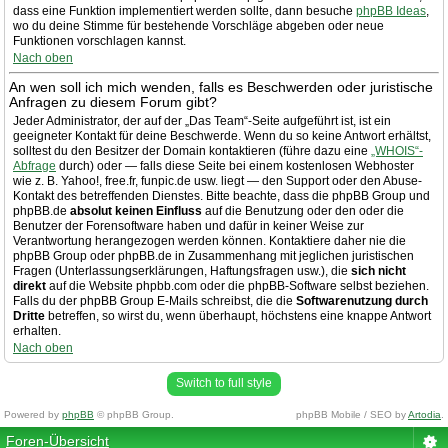
dass eine Funktion implementiert werden sollte, dann besuche
phpBB Ideas
,
wo du deine Stimme für bestehende Vorschläge abgeben oder neue
Funktionen vorschlagen kannst.
Nach oben
An wen soll ich mich wenden, falls es Beschwerden oder juristische
Anfragen zu diesem Forum gibt?
Jeder Administrator, der auf der „Das Team“-Seite aufgeführt ist, ist ein
geeigneter Kontakt für deine Beschwerde. Wenn du so keine Antwort erhältst,
solltest du den Besitzer der Domain kontaktieren (führe dazu eine
„WHOIS“-
Abfrage
durch) oder — falls diese Seite bei einem kostenlosen Webhoster
wie z. B. Yahoo!, free.fr, funpic.de usw. liegt — den Support oder den Abuse-
Kontakt des betreffenden Dienstes. Bitte beachte, dass die phpBB Group und
phpBB.de
absolut keinen Einfluss
auf die Benutzung oder den oder die
Benutzer der Forensoftware haben und dafür in keiner Weise zur
Verantwortung herangezogen werden können. Kontaktiere daher nie die
phpBB Group oder phpBB.de in Zusammenhang mit jeglichen juristischen
Fragen (Unterlassungserklärungen, Haftungsfragen usw.), die
sich nicht
direkt
auf die Website phpbb.com oder die phpBB-Software selbst beziehen.
Falls du der phpBB Group E-Mails schreibst, die die
Softwarenutzung durch
Dritte
betreffen, so wirst du, wenn überhaupt, höchstens eine knappe Antwort
erhalten.
Nach oben
Switch to full style
Powered by
phpBB
© phpBB Group.
phpBB Mobile / SEO by
Artodia
.
Foren-Übersicht