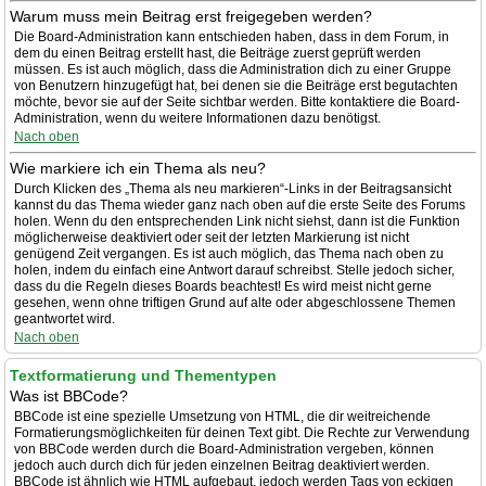
Warum muss mein Beitrag erst freigegeben werden?
Die Board-Administration kann entschieden haben, dass in dem Forum, in
dem du einen Beitrag erstellt hast, die Beiträge zuerst geprüft werden
müssen. Es ist auch möglich, dass die Administration dich zu einer Gruppe
von Benutzern hinzugefügt hat, bei denen sie die Beiträge erst begutachten
möchte, bevor sie auf der Seite sichtbar werden. Bitte kontaktiere die Board-
Administration, wenn du weitere Informationen dazu benötigst.
Nach oben
Wie markiere ich ein Thema als neu?
Durch Klicken des „Thema als neu markieren“-Links in der Beitragsansicht
kannst du das Thema wieder ganz nach oben auf die erste Seite des Forums
holen. Wenn du den entsprechenden Link nicht siehst, dann ist die Funktion
möglicherweise deaktiviert oder seit der letzten Markierung ist nicht
genügend Zeit vergangen. Es ist auch möglich, das Thema nach oben zu
holen, indem du einfach eine Antwort darauf schreibst. Stelle jedoch sicher,
dass du die Regeln dieses Boards beachtest! Es wird meist nicht gerne
gesehen, wenn ohne triftigen Grund auf alte oder abgeschlossene Themen
geantwortet wird.
Nach oben
Textformatierung und Thementypen
Was ist BBCode?
BBCode ist eine spezielle Umsetzung von HTML, die dir weitreichende
Formatierungsmöglichkeiten für deinen Text gibt. Die Rechte zur Verwendung
von BBCode werden durch die Board-Administration vergeben, können
jedoch auch durch dich für jeden einzelnen Beitrag deaktiviert werden.
BBCode ist ähnlich wie HTML aufgebaut, jedoch werden Tags von eckigen