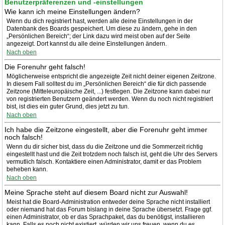
Benutzerpräferenzen und -einstellungen
Wie kann ich meine Einstellungen ändern?
Wenn du dich registriert hast, werden alle deine Einstellungen in der
Datenbank des Boards gespeichert. Um diese zu ändern, gehe in den
„Persönlichen Bereich“; der Link dazu wird meist oben auf der Seite
angezeigt. Dort kannst du alle deine Einstellungen ändern.
Nach oben
Die Forenuhr geht falsch!
Möglicherweise entspricht die angezeigte Zeit nicht deiner eigenen Zeitzone.
In diesem Fall solltest du im „Persönlichen Bereich“ die für dich passende
Zeitzone (Mitteleuropäische Zeit, ...) festlegen. Die Zeitzone kann dabei nur
von registrierten Benutzern geändert werden. Wenn du noch nicht registriert
bist, ist dies ein guter Grund, dies jetzt zu tun.
Nach oben
Ich habe die Zeitzone eingestellt, aber die Forenuhr geht immer
noch falsch!
Wenn du dir sicher bist, dass du die Zeitzone und die Sommerzeit richtig
eingestellt hast und die Zeit trotzdem noch falsch ist, geht die Uhr des Servers
vermutlich falsch. Kontaktiere einen Administrator, damit er das Problem
beheben kann.
Nach oben
Meine Sprache steht auf diesem Board nicht zur Auswahl!
Meist hat die Board-Administration entweder deine Sprache nicht installiert
oder niemand hat das Forum bislang in deine Sprache übersetzt. Frage ggf.
einen Administrator, ob er das Sprachpaket, das du benötigst, installieren
kann. Falls es noch nicht existiert, würden wir uns freuen, wenn du es