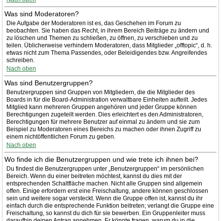
Was sind Moderatoren?
Die Aufgabe der Moderatoren ist es, das Geschehen im Forum zu
beobachten. Sie haben das Recht, in ihrem Bereich Beiträge zu ändern und
zu löschen und Themen zu schließen, zu öffnen, zu verschieben und zu
teilen. Üblicherweise verhindern Moderatoren, dass Mitglieder „offtopic“, d. h.
etwas nicht zum Thema Passendes, oder Beleidigendes bzw. Angreifendes
schreiben.
Nach oben
Was sind Benutzergruppen?
Benutzergruppen sind Gruppen von Mitgliedern, die die Mitglieder des
Boards in für die Board-Administration verwaltbare Einheiten aufteilt. Jedes
Mitglied kann mehreren Gruppen angehören und jeder Gruppe können
Berechtigungen zugeteilt werden. Dies erleichtert es den Administratoren,
Berechtigungen für mehrere Benutzer auf einmal zu ändern und sie zum
Beispiel zu Moderatoren eines Bereichs zu machen oder ihnen Zugriff zu
einem nichtöffentlichen Forum zu geben.
Nach oben
Wo finde ich die Benutzergruppen und wie trete ich ihnen bei?
Du findest die Benutzergruppen unter „Benutzergruppen“ im persönlichen
Bereich. Wenn du einer beitreten möchtest, kannst du dies mit der
entsprechenden Schaltfläche machen. Nicht alle Gruppen sind allgemein
offen. Einige erfordern erst eine Freischaltung, andere können geschlossen
sein und weitere sogar versteckt. Wenn die Gruppe offen ist, kannst du ihr
einfach durch die entsprechende Funktion beitreten; verlangt die Gruppe eine
Freischaltung, so kannst du dich für sie bewerben. Ein Gruppenleiter muss
daraufhin deinen Antrag annehmen. Er könnte fragen, warum du in die