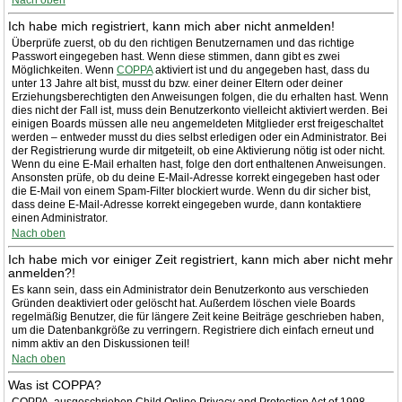
Nach oben
Ich habe mich registriert, kann mich aber nicht anmelden!
Überprüfe zuerst, ob du den richtigen Benutzernamen und das richtige
Passwort eingegeben hast. Wenn diese stimmen, dann gibt es zwei
Möglichkeiten. Wenn
COPPA
aktiviert ist und du angegeben hast, dass du
unter 13 Jahre alt bist, musst du bzw. einer deiner Eltern oder deiner
Erziehungsberechtigten den Anweisungen folgen, die du erhalten hast. Wenn
dies nicht der Fall ist, muss dein Benutzerkonto vielleicht aktiviert werden. Bei
einigen Boards müssen alle neu angemeldeten Mitglieder erst freigeschaltet
werden – entweder musst du dies selbst erledigen oder ein Administrator. Bei
der Registrierung wurde dir mitgeteilt, ob eine Aktivierung nötig ist oder nicht.
Wenn du eine E-Mail erhalten hast, folge den dort enthaltenen Anweisungen.
Ansonsten prüfe, ob du deine E-Mail-Adresse korrekt eingegeben hast oder
die E-Mail von einem Spam-Filter blockiert wurde. Wenn du dir sicher bist,
dass deine E-Mail-Adresse korrekt eingegeben wurde, dann kontaktiere
einen Administrator.
Nach oben
Ich habe mich vor einiger Zeit registriert, kann mich aber nicht mehr
anmelden?!
Es kann sein, dass ein Administrator dein Benutzerkonto aus verschieden
Gründen deaktiviert oder gelöscht hat. Außerdem löschen viele Boards
regelmäßig Benutzer, die für längere Zeit keine Beiträge geschrieben haben,
um die Datenbankgröße zu verringern. Registriere dich einfach erneut und
nimm aktiv an den Diskussionen teil!
Nach oben
Was ist COPPA?