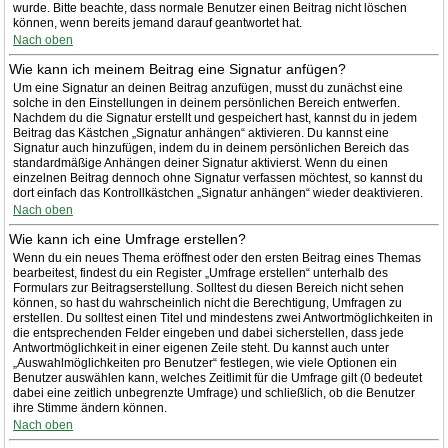
wurde. Bitte beachte, dass normale Benutzer einen Beitrag nicht löschen
können, wenn bereits jemand darauf geantwortet hat.
Nach oben
Wie kann ich meinem Beitrag eine Signatur anfügen?
Um eine Signatur an deinen Beitrag anzufügen, musst du zunächst eine
solche in den Einstellungen in deinem persönlichen Bereich entwerfen.
Nachdem du die Signatur erstellt und gespeichert hast, kannst du in jedem
Beitrag das Kästchen „Signatur anhängen“ aktivieren. Du kannst eine
Signatur auch hinzufügen, indem du in deinem persönlichen Bereich das
standardmäßige Anhängen deiner Signatur aktivierst. Wenn du einen
einzelnen Beitrag dennoch ohne Signatur verfassen möchtest, so kannst du
dort einfach das Kontrollkästchen „Signatur anhängen“ wieder deaktivieren.
Nach oben
Wie kann ich eine Umfrage erstellen?
Wenn du ein neues Thema eröffnest oder den ersten Beitrag eines Themas
bearbeitest, findest du ein Register „Umfrage erstellen“ unterhalb des
Formulars zur Beitragserstellung. Solltest du diesen Bereich nicht sehen
können, so hast du wahrscheinlich nicht die Berechtigung, Umfragen zu
erstellen. Du solltest einen Titel und mindestens zwei Antwortmöglichkeiten in
die entsprechenden Felder eingeben und dabei sicherstellen, dass jede
Antwortmöglichkeit in einer eigenen Zeile steht. Du kannst auch unter
„Auswahlmöglichkeiten pro Benutzer“ festlegen, wie viele Optionen ein
Benutzer auswählen kann, welches Zeitlimit für die Umfrage gilt (0 bedeutet
dabei eine zeitlich unbegrenzte Umfrage) und schließlich, ob die Benutzer
ihre Stimme ändern können.
Nach oben