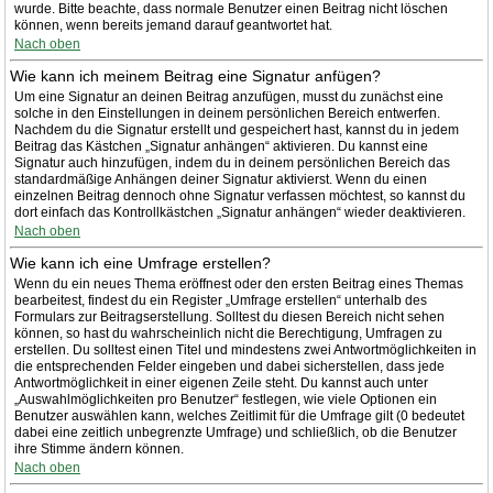
wurde. Bitte beachte, dass normale Benutzer einen Beitrag nicht löschen
können, wenn bereits jemand darauf geantwortet hat.
Nach oben
Wie kann ich meinem Beitrag eine Signatur anfügen?
Um eine Signatur an deinen Beitrag anzufügen, musst du zunächst eine
solche in den Einstellungen in deinem persönlichen Bereich entwerfen.
Nachdem du die Signatur erstellt und gespeichert hast, kannst du in jedem
Beitrag das Kästchen „Signatur anhängen“ aktivieren. Du kannst eine
Signatur auch hinzufügen, indem du in deinem persönlichen Bereich das
standardmäßige Anhängen deiner Signatur aktivierst. Wenn du einen
einzelnen Beitrag dennoch ohne Signatur verfassen möchtest, so kannst du
dort einfach das Kontrollkästchen „Signatur anhängen“ wieder deaktivieren.
Nach oben
Wie kann ich eine Umfrage erstellen?
Wenn du ein neues Thema eröffnest oder den ersten Beitrag eines Themas
bearbeitest, findest du ein Register „Umfrage erstellen“ unterhalb des
Formulars zur Beitragserstellung. Solltest du diesen Bereich nicht sehen
können, so hast du wahrscheinlich nicht die Berechtigung, Umfragen zu
erstellen. Du solltest einen Titel und mindestens zwei Antwortmöglichkeiten in
die entsprechenden Felder eingeben und dabei sicherstellen, dass jede
Antwortmöglichkeit in einer eigenen Zeile steht. Du kannst auch unter
„Auswahlmöglichkeiten pro Benutzer“ festlegen, wie viele Optionen ein
Benutzer auswählen kann, welches Zeitlimit für die Umfrage gilt (0 bedeutet
dabei eine zeitlich unbegrenzte Umfrage) und schließlich, ob die Benutzer
ihre Stimme ändern können.
Nach oben