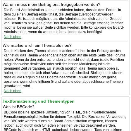
Warum muss mein Beitrag erst freigegeben werden?
Die Board-Administration kann entschieden haben, dass in dem Forum, in
dem du einen Beitrag erstellt hast, die Beiträge zuerst geprüft werden
müssen. Es ist auch möglich, dass die Administration dich zu einer Gruppe
von Benutzern hinzugefügt hat, bei denen sie die Beiträge erst begutachten
möchte, bevor sie auf der Seite sichtbar werden. Bitte kontaktiere die Board-
Administration, wenn du weitere Informationen dazu benötigst.
Nach oben
Wie markiere ich ein Thema als neu?
Durch Klicken des „Thema als neu markieren“-Links in der Beitragsansicht
kannst du das Thema wieder ganz nach oben auf die erste Seite des Forums
holen. Wenn du den entsprechenden Link nicht siehst, dann ist die Funktion
möglicherweise deaktiviert oder seit der letzten Markierung ist nicht
genügend Zeit vergangen. Es ist auch möglich, das Thema nach oben zu
holen, indem du einfach eine Antwort darauf schreibst. Stelle jedoch sicher,
dass du die Regeln dieses Boards beachtest! Es wird meist nicht gerne
gesehen, wenn ohne triftigen Grund auf alte oder abgeschlossene Themen
geantwortet wird.
Nach oben
Textformatierung und Thementypen
Was ist BBCode?
BBCode ist eine spezielle Umsetzung von HTML, die dir weitreichende
Formatierungsmöglichkeiten für deinen Text gibt. Die Rechte zur Verwendung
von BBCode werden durch die Board-Administration vergeben, können
jedoch auch durch dich für jeden einzelnen Beitrag deaktiviert werden.
BBCode ist ähnlich wie HTML aufgebaut, jedoch werden Tags von eckigen