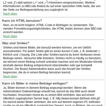
(„[“ und „]“) statt spitzen („<“ und „>“) Klammern eingeschlossen. Weitere
Informationen zu BBCode findest du auf einer speziellen Hilfe-Seite, die von
der Seite zur Beitragserstellung aus zugänglich ist.
Nach oben
Kann ich HTML benutzen?
Nein, es ist nicht möglich, HTML-Code in Beiträgen zu verwenden. Die
meisten Formatierungsmöglichkeiten, die HTML bietet, können über BBCode
erreicht werden.
Nach oben
Was sind Smilies?
Smilies sind kleine Bilder, die benutzt werden können, um ein Gefühl
auszudrücken. Für jeden Smilie gibt es einen kurzen Code, z. B. bedeutet :)
fröhlich und :( traurig. Die Liste aller Smilies kannst du beim Verfassen eines
Beitrags sehen. Versuche bitte trotzdem, Smilies nicht zu häufig zu benutzen,
sie können einen Beitrag schnell unlesbar machen und ein Moderator könnte
deshalb deinen Beitrag entsprechend überarbeiten oder gar komplett
löschen. Die Board-Administration kann auch die Anzahl der Smilies
begrenzen, die du in einem Beitrag benutzen kannst.
Nach oben
Kann ich Bilder in meine Beiträge einfügen?
Ja, Bilder können in deinem Beitrag angezeigt werden. Wenn die
Administration Dateianhänge erlaubt hat, kannst du das Bild auch direkt
hochladen. Ansonsten musst du zu einem Bild verlinken, das auf einem
öffentlich zugänglichen Server liegt, z. B. http://www.domain.tld/mein-bild.gif.
Du kannst weder Bilder verlinken, die sich auf deinem eigenen PC befinden
(außer es ist ein öffentlich zugänglicher Server), noch zu Bildern, die nur nach