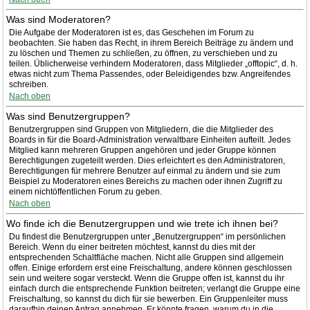
Was sind Moderatoren?
Die Aufgabe der Moderatoren ist es, das Geschehen im Forum zu
beobachten. Sie haben das Recht, in ihrem Bereich Beiträge zu ändern und
zu löschen und Themen zu schließen, zu öffnen, zu verschieben und zu
teilen. Üblicherweise verhindern Moderatoren, dass Mitglieder „offtopic“, d. h.
etwas nicht zum Thema Passendes, oder Beleidigendes bzw. Angreifendes
schreiben.
Nach oben
Was sind Benutzergruppen?
Benutzergruppen sind Gruppen von Mitgliedern, die die Mitglieder des
Boards in für die Board-Administration verwaltbare Einheiten aufteilt. Jedes
Mitglied kann mehreren Gruppen angehören und jeder Gruppe können
Berechtigungen zugeteilt werden. Dies erleichtert es den Administratoren,
Berechtigungen für mehrere Benutzer auf einmal zu ändern und sie zum
Beispiel zu Moderatoren eines Bereichs zu machen oder ihnen Zugriff zu
einem nichtöffentlichen Forum zu geben.
Nach oben
Wo finde ich die Benutzergruppen und wie trete ich ihnen bei?
Du findest die Benutzergruppen unter „Benutzergruppen“ im persönlichen
Bereich. Wenn du einer beitreten möchtest, kannst du dies mit der
entsprechenden Schaltfläche machen. Nicht alle Gruppen sind allgemein
offen. Einige erfordern erst eine Freischaltung, andere können geschlossen
sein und weitere sogar versteckt. Wenn die Gruppe offen ist, kannst du ihr
einfach durch die entsprechende Funktion beitreten; verlangt die Gruppe eine
Freischaltung, so kannst du dich für sie bewerben. Ein Gruppenleiter muss
daraufhin deinen Antrag annehmen. Er könnte fragen, warum du in die