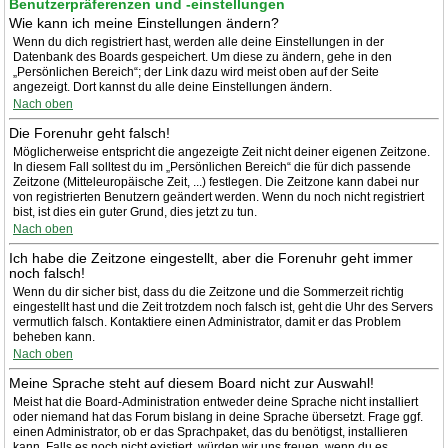
Benutzerpräferenzen und -einstellungen
Wie kann ich meine Einstellungen ändern?
Wenn du dich registriert hast, werden alle deine Einstellungen in der
Datenbank des Boards gespeichert. Um diese zu ändern, gehe in den
„Persönlichen Bereich“; der Link dazu wird meist oben auf der Seite
angezeigt. Dort kannst du alle deine Einstellungen ändern.
Nach oben
Die Forenuhr geht falsch!
Möglicherweise entspricht die angezeigte Zeit nicht deiner eigenen Zeitzone.
In diesem Fall solltest du im „Persönlichen Bereich“ die für dich passende
Zeitzone (Mitteleuropäische Zeit, ...) festlegen. Die Zeitzone kann dabei nur
von registrierten Benutzern geändert werden. Wenn du noch nicht registriert
bist, ist dies ein guter Grund, dies jetzt zu tun.
Nach oben
Ich habe die Zeitzone eingestellt, aber die Forenuhr geht immer
noch falsch!
Wenn du dir sicher bist, dass du die Zeitzone und die Sommerzeit richtig
eingestellt hast und die Zeit trotzdem noch falsch ist, geht die Uhr des Servers
vermutlich falsch. Kontaktiere einen Administrator, damit er das Problem
beheben kann.
Nach oben
Meine Sprache steht auf diesem Board nicht zur Auswahl!
Meist hat die Board-Administration entweder deine Sprache nicht installiert
oder niemand hat das Forum bislang in deine Sprache übersetzt. Frage ggf.
einen Administrator, ob er das Sprachpaket, das du benötigst, installieren
kann. Falls es noch nicht existiert, würden wir uns freuen, wenn du es