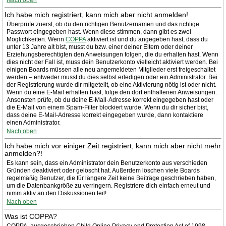
Nach oben
Ich habe mich registriert, kann mich aber nicht anmelden!
Überprüfe zuerst, ob du den richtigen Benutzernamen und das richtige
Passwort eingegeben hast. Wenn diese stimmen, dann gibt es zwei
Möglichkeiten. Wenn
COPPA
aktiviert ist und du angegeben hast, dass du
unter 13 Jahre alt bist, musst du bzw. einer deiner Eltern oder deiner
Erziehungsberechtigten den Anweisungen folgen, die du erhalten hast. Wenn
dies nicht der Fall ist, muss dein Benutzerkonto vielleicht aktiviert werden. Bei
einigen Boards müssen alle neu angemeldeten Mitglieder erst freigeschaltet
werden – entweder musst du dies selbst erledigen oder ein Administrator. Bei
der Registrierung wurde dir mitgeteilt, ob eine Aktivierung nötig ist oder nicht.
Wenn du eine E-Mail erhalten hast, folge den dort enthaltenen Anweisungen.
Ansonsten prüfe, ob du deine E-Mail-Adresse korrekt eingegeben hast oder
die E-Mail von einem Spam-Filter blockiert wurde. Wenn du dir sicher bist,
dass deine E-Mail-Adresse korrekt eingegeben wurde, dann kontaktiere
einen Administrator.
Nach oben
Ich habe mich vor einiger Zeit registriert, kann mich aber nicht mehr
anmelden?!
Es kann sein, dass ein Administrator dein Benutzerkonto aus verschieden
Gründen deaktiviert oder gelöscht hat. Außerdem löschen viele Boards
regelmäßig Benutzer, die für längere Zeit keine Beiträge geschrieben haben,
um die Datenbankgröße zu verringern. Registriere dich einfach erneut und
nimm aktiv an den Diskussionen teil!
Nach oben
Was ist COPPA?