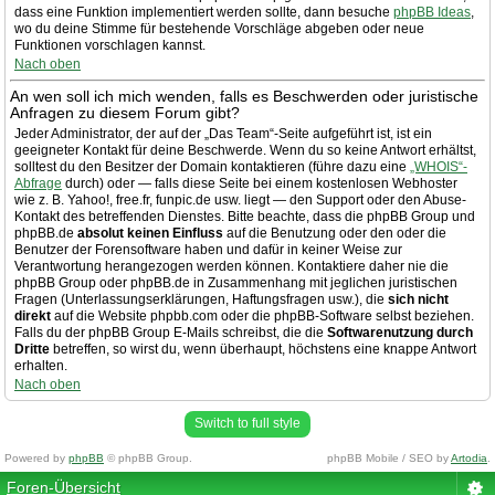
dass eine Funktion implementiert werden sollte, dann besuche
phpBB Ideas
,
wo du deine Stimme für bestehende Vorschläge abgeben oder neue
Funktionen vorschlagen kannst.
Nach oben
An wen soll ich mich wenden, falls es Beschwerden oder juristische
Anfragen zu diesem Forum gibt?
Jeder Administrator, der auf der „Das Team“-Seite aufgeführt ist, ist ein
geeigneter Kontakt für deine Beschwerde. Wenn du so keine Antwort erhältst,
solltest du den Besitzer der Domain kontaktieren (führe dazu eine
„WHOIS“-
Abfrage
durch) oder — falls diese Seite bei einem kostenlosen Webhoster
wie z. B. Yahoo!, free.fr, funpic.de usw. liegt — den Support oder den Abuse-
Kontakt des betreffenden Dienstes. Bitte beachte, dass die phpBB Group und
phpBB.de
absolut keinen Einfluss
auf die Benutzung oder den oder die
Benutzer der Forensoftware haben und dafür in keiner Weise zur
Verantwortung herangezogen werden können. Kontaktiere daher nie die
phpBB Group oder phpBB.de in Zusammenhang mit jeglichen juristischen
Fragen (Unterlassungserklärungen, Haftungsfragen usw.), die
sich nicht
direkt
auf die Website phpbb.com oder die phpBB-Software selbst beziehen.
Falls du der phpBB Group E-Mails schreibst, die die
Softwarenutzung durch
Dritte
betreffen, so wirst du, wenn überhaupt, höchstens eine knappe Antwort
erhalten.
Nach oben
Switch to full style
Powered by
phpBB
© phpBB Group.
phpBB Mobile / SEO by
Artodia
.
Foren-Übersicht