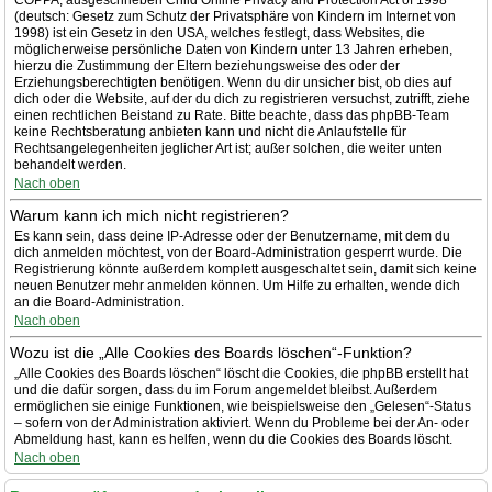
COPPA, ausgeschrieben Child Online Privacy and Protection Act of 1998
(deutsch: Gesetz zum Schutz der Privatsphäre von Kindern im Internet von
1998) ist ein Gesetz in den USA, welches festlegt, dass Websites, die
möglicherweise persönliche Daten von Kindern unter 13 Jahren erheben,
hierzu die Zustimmung der Eltern beziehungsweise des oder der
Erziehungsberechtigten benötigen. Wenn du dir unsicher bist, ob dies auf
dich oder die Website, auf der du dich zu registrieren versuchst, zutrifft, ziehe
einen rechtlichen Beistand zu Rate. Bitte beachte, dass das phpBB-Team
keine Rechtsberatung anbieten kann und nicht die Anlaufstelle für
Rechtsangelegenheiten jeglicher Art ist; außer solchen, die weiter unten
behandelt werden.
Nach oben
Warum kann ich mich nicht registrieren?
Es kann sein, dass deine IP-Adresse oder der Benutzername, mit dem du
dich anmelden möchtest, von der Board-Administration gesperrt wurde. Die
Registrierung könnte außerdem komplett ausgeschaltet sein, damit sich keine
neuen Benutzer mehr anmelden können. Um Hilfe zu erhalten, wende dich
an die Board-Administration.
Nach oben
Wozu ist die „Alle Cookies des Boards löschen“-Funktion?
„Alle Cookies des Boards löschen“ löscht die Cookies, die phpBB erstellt hat
und die dafür sorgen, dass du im Forum angemeldet bleibst. Außerdem
ermöglichen sie einige Funktionen, wie beispielsweise den „Gelesen“-Status
– sofern von der Administration aktiviert. Wenn du Probleme bei der An- oder
Abmeldung hast, kann es helfen, wenn du die Cookies des Boards löscht.
Nach oben