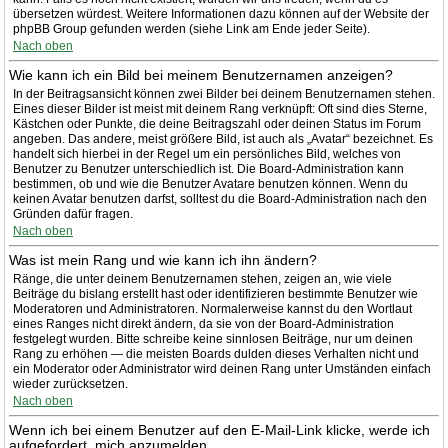
übersetzen würdest. Weitere Informationen dazu können auf der Website der
phpBB Group gefunden werden (siehe Link am Ende jeder Seite).
Nach oben
Wie kann ich ein Bild bei meinem Benutzernamen anzeigen?
In der Beitragsansicht können zwei Bilder bei deinem Benutzernamen stehen.
Eines dieser Bilder ist meist mit deinem Rang verknüpft: Oft sind dies Sterne,
Kästchen oder Punkte, die deine Beitragszahl oder deinen Status im Forum
angeben. Das andere, meist größere Bild, ist auch als „Avatar“ bezeichnet. Es
handelt sich hierbei in der Regel um ein persönliches Bild, welches von
Benutzer zu Benutzer unterschiedlich ist. Die Board-Administration kann
bestimmen, ob und wie die Benutzer Avatare benutzen können. Wenn du
keinen Avatar benutzen darfst, solltest du die Board-Administration nach den
Gründen dafür fragen.
Nach oben
Was ist mein Rang und wie kann ich ihn ändern?
Ränge, die unter deinem Benutzernamen stehen, zeigen an, wie viele
Beiträge du bislang erstellt hast oder identifizieren bestimmte Benutzer wie
Moderatoren und Administratoren. Normalerweise kannst du den Wortlaut
eines Ranges nicht direkt ändern, da sie von der Board-Administration
festgelegt wurden. Bitte schreibe keine sinnlosen Beiträge, nur um deinen
Rang zu erhöhen — die meisten Boards dulden dieses Verhalten nicht und
ein Moderator oder Administrator wird deinen Rang unter Umständen einfach
wieder zurücksetzen.
Nach oben
Wenn ich bei einem Benutzer auf den E-Mail-Link klicke, werde ich
aufgefordert, mich anzumelden.