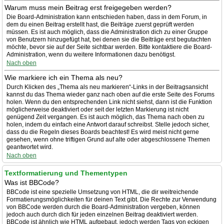
Warum muss mein Beitrag erst freigegeben werden?
Die Board-Administration kann entschieden haben, dass in dem Forum, in
dem du einen Beitrag erstellt hast, die Beiträge zuerst geprüft werden
müssen. Es ist auch möglich, dass die Administration dich zu einer Gruppe
von Benutzern hinzugefügt hat, bei denen sie die Beiträge erst begutachten
möchte, bevor sie auf der Seite sichtbar werden. Bitte kontaktiere die Board-
Administration, wenn du weitere Informationen dazu benötigst.
Nach oben
Wie markiere ich ein Thema als neu?
Durch Klicken des „Thema als neu markieren“-Links in der Beitragsansicht
kannst du das Thema wieder ganz nach oben auf die erste Seite des Forums
holen. Wenn du den entsprechenden Link nicht siehst, dann ist die Funktion
möglicherweise deaktiviert oder seit der letzten Markierung ist nicht
genügend Zeit vergangen. Es ist auch möglich, das Thema nach oben zu
holen, indem du einfach eine Antwort darauf schreibst. Stelle jedoch sicher,
dass du die Regeln dieses Boards beachtest! Es wird meist nicht gerne
gesehen, wenn ohne triftigen Grund auf alte oder abgeschlossene Themen
geantwortet wird.
Nach oben
Textformatierung und Thementypen
Was ist BBCode?
BBCode ist eine spezielle Umsetzung von HTML, die dir weitreichende
Formatierungsmöglichkeiten für deinen Text gibt. Die Rechte zur Verwendung
von BBCode werden durch die Board-Administration vergeben, können
jedoch auch durch dich für jeden einzelnen Beitrag deaktiviert werden.
BBCode ist ähnlich wie HTML aufgebaut, jedoch werden Tags von eckigen