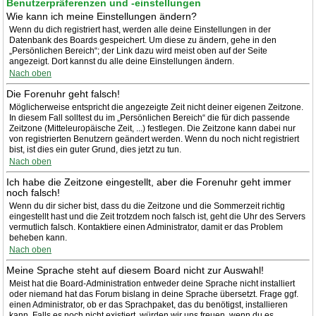
Benutzerpräferenzen und -einstellungen
Wie kann ich meine Einstellungen ändern?
Wenn du dich registriert hast, werden alle deine Einstellungen in der
Datenbank des Boards gespeichert. Um diese zu ändern, gehe in den
„Persönlichen Bereich“; der Link dazu wird meist oben auf der Seite
angezeigt. Dort kannst du alle deine Einstellungen ändern.
Nach oben
Die Forenuhr geht falsch!
Möglicherweise entspricht die angezeigte Zeit nicht deiner eigenen Zeitzone.
In diesem Fall solltest du im „Persönlichen Bereich“ die für dich passende
Zeitzone (Mitteleuropäische Zeit, ...) festlegen. Die Zeitzone kann dabei nur
von registrierten Benutzern geändert werden. Wenn du noch nicht registriert
bist, ist dies ein guter Grund, dies jetzt zu tun.
Nach oben
Ich habe die Zeitzone eingestellt, aber die Forenuhr geht immer
noch falsch!
Wenn du dir sicher bist, dass du die Zeitzone und die Sommerzeit richtig
eingestellt hast und die Zeit trotzdem noch falsch ist, geht die Uhr des Servers
vermutlich falsch. Kontaktiere einen Administrator, damit er das Problem
beheben kann.
Nach oben
Meine Sprache steht auf diesem Board nicht zur Auswahl!
Meist hat die Board-Administration entweder deine Sprache nicht installiert
oder niemand hat das Forum bislang in deine Sprache übersetzt. Frage ggf.
einen Administrator, ob er das Sprachpaket, das du benötigst, installieren
kann. Falls es noch nicht existiert, würden wir uns freuen, wenn du es