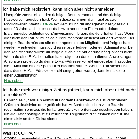
Nach oben
Ich habe mich registriert, kann mich aber nicht anmelden!
Überprüfe zuerst, ob du den richtigen Benutzernamen und das richtige
Passwort eingegeben hast. Wenn diese stimmen, dann gibt es zwei
Möglichkeiten. Wenn
COPPA
aktiviert ist und du angegeben hast, dass du
unter 13 Jahre alt bist, musst du bzw. einer deiner Eltern oder deiner
Erziehungsberechtigten den Anweisungen folgen, die du erhalten hast. Wenn
dies nicht der Fall ist, muss dein Benutzerkonto vielleicht aktiviert werden. Bei
einigen Boards müssen alle neu angemeldeten Mitglieder erst freigeschaltet
werden – entweder musst du dies selbst erledigen oder ein Administrator. Bei
der Registrierung wurde dir mitgeteilt, ob eine Aktivierung nötig ist oder nicht.
Wenn du eine E-Mail erhalten hast, folge den dort enthaltenen Anweisungen.
Ansonsten prüfe, ob du deine E-Mail-Adresse korrekt eingegeben hast oder
die E-Mail von einem Spam-Filter blockiert wurde. Wenn du dir sicher bist,
dass deine E-Mail-Adresse korrekt eingegeben wurde, dann kontaktiere
einen Administrator.
Nach oben
Ich habe mich vor einiger Zeit registriert, kann mich aber nicht mehr
anmelden?!
Es kann sein, dass ein Administrator dein Benutzerkonto aus verschieden
Gründen deaktiviert oder gelöscht hat. Außerdem löschen viele Boards
regelmäßig Benutzer, die für längere Zeit keine Beiträge geschrieben haben,
um die Datenbankgröße zu verringern. Registriere dich einfach erneut und
nimm aktiv an den Diskussionen teil!
Nach oben
Was ist COPPA?