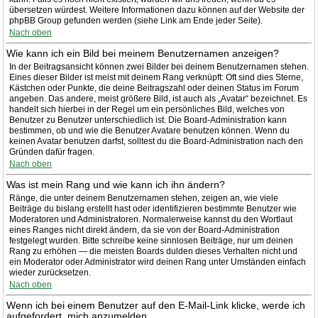
übersetzen würdest. Weitere Informationen dazu können auf der Website der
phpBB Group gefunden werden (siehe Link am Ende jeder Seite).
Nach oben
Wie kann ich ein Bild bei meinem Benutzernamen anzeigen?
In der Beitragsansicht können zwei Bilder bei deinem Benutzernamen stehen.
Eines dieser Bilder ist meist mit deinem Rang verknüpft: Oft sind dies Sterne,
Kästchen oder Punkte, die deine Beitragszahl oder deinen Status im Forum
angeben. Das andere, meist größere Bild, ist auch als „Avatar“ bezeichnet. Es
handelt sich hierbei in der Regel um ein persönliches Bild, welches von
Benutzer zu Benutzer unterschiedlich ist. Die Board-Administration kann
bestimmen, ob und wie die Benutzer Avatare benutzen können. Wenn du
keinen Avatar benutzen darfst, solltest du die Board-Administration nach den
Gründen dafür fragen.
Nach oben
Was ist mein Rang und wie kann ich ihn ändern?
Ränge, die unter deinem Benutzernamen stehen, zeigen an, wie viele
Beiträge du bislang erstellt hast oder identifizieren bestimmte Benutzer wie
Moderatoren und Administratoren. Normalerweise kannst du den Wortlaut
eines Ranges nicht direkt ändern, da sie von der Board-Administration
festgelegt wurden. Bitte schreibe keine sinnlosen Beiträge, nur um deinen
Rang zu erhöhen — die meisten Boards dulden dieses Verhalten nicht und
ein Moderator oder Administrator wird deinen Rang unter Umständen einfach
wieder zurücksetzen.
Nach oben
Wenn ich bei einem Benutzer auf den E-Mail-Link klicke, werde ich
aufgefordert, mich anzumelden.