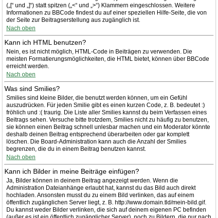
(„[“ und „]“) statt spitzen („<“ und „>“) Klammern eingeschlossen. Weitere
Informationen zu BBCode findest du auf einer speziellen Hilfe-Seite, die von
der Seite zur Beitragserstellung aus zugänglich ist.
Nach oben
Kann ich HTML benutzen?
Nein, es ist nicht möglich, HTML-Code in Beiträgen zu verwenden. Die
meisten Formatierungsmöglichkeiten, die HTML bietet, können über BBCode
erreicht werden.
Nach oben
Was sind Smilies?
Smilies sind kleine Bilder, die benutzt werden können, um ein Gefühl
auszudrücken. Für jeden Smilie gibt es einen kurzen Code, z. B. bedeutet :)
fröhlich und :( traurig. Die Liste aller Smilies kannst du beim Verfassen eines
Beitrags sehen. Versuche bitte trotzdem, Smilies nicht zu häufig zu benutzen,
sie können einen Beitrag schnell unlesbar machen und ein Moderator könnte
deshalb deinen Beitrag entsprechend überarbeiten oder gar komplett
löschen. Die Board-Administration kann auch die Anzahl der Smilies
begrenzen, die du in einem Beitrag benutzen kannst.
Nach oben
Kann ich Bilder in meine Beiträge einfügen?
Ja, Bilder können in deinem Beitrag angezeigt werden. Wenn die
Administration Dateianhänge erlaubt hat, kannst du das Bild auch direkt
hochladen. Ansonsten musst du zu einem Bild verlinken, das auf einem
öffentlich zugänglichen Server liegt, z. B. http://www.domain.tld/mein-bild.gif.
Du kannst weder Bilder verlinken, die sich auf deinem eigenen PC befinden
(außer es ist ein öffentlich zugänglicher Server), noch zu Bildern, die nur nach