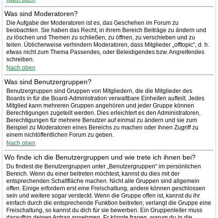
Was sind Moderatoren?
Die Aufgabe der Moderatoren ist es, das Geschehen im Forum zu
beobachten. Sie haben das Recht, in ihrem Bereich Beiträge zu ändern und
zu löschen und Themen zu schließen, zu öffnen, zu verschieben und zu
teilen. Üblicherweise verhindern Moderatoren, dass Mitglieder „offtopic“, d. h.
etwas nicht zum Thema Passendes, oder Beleidigendes bzw. Angreifendes
schreiben.
Nach oben
Was sind Benutzergruppen?
Benutzergruppen sind Gruppen von Mitgliedern, die die Mitglieder des
Boards in für die Board-Administration verwaltbare Einheiten aufteilt. Jedes
Mitglied kann mehreren Gruppen angehören und jeder Gruppe können
Berechtigungen zugeteilt werden. Dies erleichtert es den Administratoren,
Berechtigungen für mehrere Benutzer auf einmal zu ändern und sie zum
Beispiel zu Moderatoren eines Bereichs zu machen oder ihnen Zugriff zu
einem nichtöffentlichen Forum zu geben.
Nach oben
Wo finde ich die Benutzergruppen und wie trete ich ihnen bei?
Du findest die Benutzergruppen unter „Benutzergruppen“ im persönlichen
Bereich. Wenn du einer beitreten möchtest, kannst du dies mit der
entsprechenden Schaltfläche machen. Nicht alle Gruppen sind allgemein
offen. Einige erfordern erst eine Freischaltung, andere können geschlossen
sein und weitere sogar versteckt. Wenn die Gruppe offen ist, kannst du ihr
einfach durch die entsprechende Funktion beitreten; verlangt die Gruppe eine
Freischaltung, so kannst du dich für sie bewerben. Ein Gruppenleiter muss
daraufhin deinen Antrag annehmen. Er könnte fragen, warum du in die