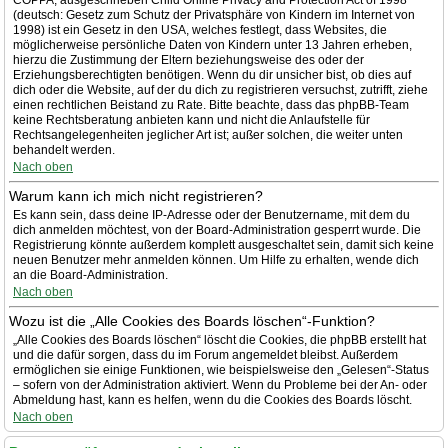
COPPA, ausgeschrieben Child Online Privacy and Protection Act of 1998
(deutsch: Gesetz zum Schutz der Privatsphäre von Kindern im Internet von
1998) ist ein Gesetz in den USA, welches festlegt, dass Websites, die
möglicherweise persönliche Daten von Kindern unter 13 Jahren erheben,
hierzu die Zustimmung der Eltern beziehungsweise des oder der
Erziehungsberechtigten benötigen. Wenn du dir unsicher bist, ob dies auf
dich oder die Website, auf der du dich zu registrieren versuchst, zutrifft, ziehe
einen rechtlichen Beistand zu Rate. Bitte beachte, dass das phpBB-Team
keine Rechtsberatung anbieten kann und nicht die Anlaufstelle für
Rechtsangelegenheiten jeglicher Art ist; außer solchen, die weiter unten
behandelt werden.
Nach oben
Warum kann ich mich nicht registrieren?
Es kann sein, dass deine IP-Adresse oder der Benutzername, mit dem du
dich anmelden möchtest, von der Board-Administration gesperrt wurde. Die
Registrierung könnte außerdem komplett ausgeschaltet sein, damit sich keine
neuen Benutzer mehr anmelden können. Um Hilfe zu erhalten, wende dich
an die Board-Administration.
Nach oben
Wozu ist die „Alle Cookies des Boards löschen“-Funktion?
„Alle Cookies des Boards löschen“ löscht die Cookies, die phpBB erstellt hat
und die dafür sorgen, dass du im Forum angemeldet bleibst. Außerdem
ermöglichen sie einige Funktionen, wie beispielsweise den „Gelesen“-Status
– sofern von der Administration aktiviert. Wenn du Probleme bei der An- oder
Abmeldung hast, kann es helfen, wenn du die Cookies des Boards löscht.
Nach oben