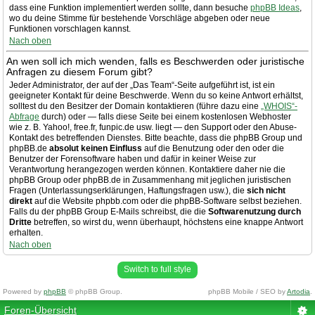
dass eine Funktion implementiert werden sollte, dann besuche
phpBB Ideas
,
wo du deine Stimme für bestehende Vorschläge abgeben oder neue
Funktionen vorschlagen kannst.
Nach oben
An wen soll ich mich wenden, falls es Beschwerden oder juristische
Anfragen zu diesem Forum gibt?
Jeder Administrator, der auf der „Das Team“-Seite aufgeführt ist, ist ein
geeigneter Kontakt für deine Beschwerde. Wenn du so keine Antwort erhältst,
solltest du den Besitzer der Domain kontaktieren (führe dazu eine
„WHOIS“-
Abfrage
durch) oder — falls diese Seite bei einem kostenlosen Webhoster
wie z. B. Yahoo!, free.fr, funpic.de usw. liegt — den Support oder den Abuse-
Kontakt des betreffenden Dienstes. Bitte beachte, dass die phpBB Group und
phpBB.de
absolut keinen Einfluss
auf die Benutzung oder den oder die
Benutzer der Forensoftware haben und dafür in keiner Weise zur
Verantwortung herangezogen werden können. Kontaktiere daher nie die
phpBB Group oder phpBB.de in Zusammenhang mit jeglichen juristischen
Fragen (Unterlassungserklärungen, Haftungsfragen usw.), die
sich nicht
direkt
auf die Website phpbb.com oder die phpBB-Software selbst beziehen.
Falls du der phpBB Group E-Mails schreibst, die die
Softwarenutzung durch
Dritte
betreffen, so wirst du, wenn überhaupt, höchstens eine knappe Antwort
erhalten.
Nach oben
Switch to full style
Powered by
phpBB
© phpBB Group.
phpBB Mobile / SEO by
Artodia
.
Foren-Übersicht