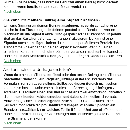
wurde. Bitte beachte, dass normale Benutzer einen Beitrag nicht löschen
können, wenn bereits jemand darauf geantwortet hat.
Nach oben
Wie kann ich meinem Beitrag eine Signatur anfügen?
Um eine Signatur an deinen Beitrag anzufügen, musst du zunächst eine
solche in den Einstellungen in deinem persönlichen Bereich entwerfen.
Nachdem du die Signatur erstellt und gespeichert hast, kannst du in jedem
Beitrag das Kästchen „Signatur anhängen“ aktivieren. Du kannst eine
Signatur auch hinzufügen, indem du in deinem persönlichen Bereich das
standardmäßige Anhängen deiner Signatur aktivierst. Wenn du einen
einzelnen Beitrag dennoch ohne Signatur verfassen möchtest, so kannst du
dort einfach das Kontrollkästchen „Signatur anhängen“ wieder deaktivieren.
Nach oben
Wie kann ich eine Umfrage erstellen?
Wenn du ein neues Thema eröffnest oder den ersten Beitrag eines Themas
bearbeitest, findest du ein Register „Umfrage erstellen“ unterhalb des
Formulars zur Beitragserstellung. Solltest du diesen Bereich nicht sehen
können, so hast du wahrscheinlich nicht die Berechtigung, Umfragen zu
erstellen. Du solltest einen Titel und mindestens zwei Antwortmöglichkeiten in
die entsprechenden Felder eingeben und dabei sicherstellen, dass jede
Antwortmöglichkeit in einer eigenen Zeile steht. Du kannst auch unter
„Auswahlmöglichkeiten pro Benutzer“ festlegen, wie viele Optionen ein
Benutzer auswählen kann, welches Zeitlimit für die Umfrage gilt (0 bedeutet
dabei eine zeitlich unbegrenzte Umfrage) und schließlich, ob die Benutzer
ihre Stimme ändern können.
Nach oben