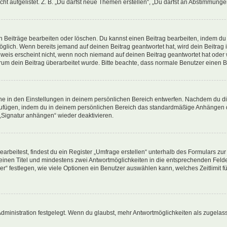
ht aufgelistet. Z. B. „Du darfst neue Themen erstellen“, „Du darfst an Abstimmung
n Beiträge bearbeiten oder löschen. Du kannst einen Beitrag bearbeiten, indem du
möglich. Wenn bereits jemand auf deinen Beitrag geantwortet hat, wird dein Beitra
nweis erscheint nicht, wenn noch niemand auf deinen Beitrag geantwortet hat oder 
 warum dein Beitrag überarbeitet wurde. Bitte beachte, dass normale Benutzer einen
e in den Einstellungen in deinem persönlichen Bereich entwerfen. Nachdem du die 
zufügen, indem du in deinem persönlichen Bereich das standardmäßige Anhängen d
 „Signatur anhängen“ wieder deaktivieren.
beitest, findest du ein Register „Umfrage erstellen“ unterhalb des Formulars zur 
t einen Titel und mindestens zwei Antwortmöglichkeiten in die entsprechenden Felde
r“ festlegen, wie viele Optionen ein Benutzer auswählen kann, welches Zeitlimit fü
ministration festgelegt. Wenn du glaubst, mehr Antwortmöglichkeiten als zugelasse