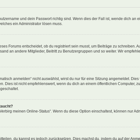
utzername und dein Passwort richtig sind. Wenn dies der Fall ist, wende dich an ei
welches ein Administrator lösen muss.
es Forums entscheidet, ob du registriert sein musst, um Beiträge zu schreiben. Auf j
sand an andere Mitglieder, Beitritt zu Benutzergruppen und so weiter. Wir empfehlen 
isch anmelden“ nicht auswählst, wirst du nur für eine Sitzung angemeldet. Dies 
Dies ist nicht empfehlenswert, wenn du dich an einem öffentlichen Computer, zum 
geschaltet.
taucht?
 „Verbirg meinen Online-Status“. Wenn du diese Option einschaltest, können nur Ad
mitteilen, du kannst es jedoch zurücksetzen. Dies machst du, indem du auf der Anm