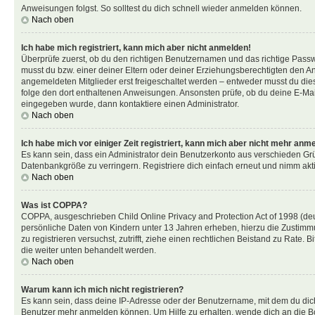
Anweisungen folgst. So solltest du dich schnell wieder anmelden können.
Nach oben
Ich habe mich registriert, kann mich aber nicht anmelden!
Überprüfe zuerst, ob du den richtigen Benutzernamen und das richtige Pas
musst du bzw. einer deiner Eltern oder deiner Erziehungsberechtigten den Anw
angemeldeten Mitglieder erst freigeschaltet werden – entweder musst du dies se
folge den dort enthaltenen Anweisungen. Ansonsten prüfe, ob du deine E-Mail
eingegeben wurde, dann kontaktiere einen Administrator.
Nach oben
Ich habe mich vor einiger Zeit registriert, kann mich aber nicht mehr anm
Es kann sein, dass ein Administrator dein Benutzerkonto aus verschieden Grü
Datenbankgröße zu verringern. Registriere dich einfach erneut und nimm akti
Nach oben
Was ist COPPA?
COPPA, ausgeschrieben Child Online Privacy and Protection Act of 1998 (deut
persönliche Daten von Kindern unter 13 Jahren erheben, hierzu die Zustimmu
zu registrieren versuchst, zutrifft, ziehe einen rechtlichen Beistand zu Rate
die weiter unten behandelt werden.
Nach oben
Warum kann ich mich nicht registrieren?
Es kann sein, dass deine IP-Adresse oder der Benutzername, mit dem du dic
Benutzer mehr anmelden können. Um Hilfe zu erhalten, wende dich an die Bo