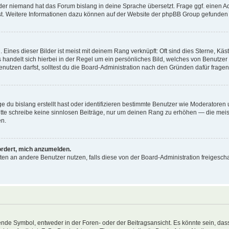
der niemand hat das Forum bislang in deine Sprache übersetzt. Frage ggf. einen Adm
est. Weitere Informationen dazu können auf der Website der phpBB Group gefunden
Eines dieser Bilder ist meist mit deinem Rang verknüpft: Oft sind dies Sterne, Kä
s handelt sich hierbei in der Regel um ein persönliches Bild, welches von Benutzer
utzen darfst, solltest du die Board-Administration nach den Gründen dafür fragen
e du bislang erstellt hast oder identifizieren bestimmte Benutzer wie Moderatore
 Bitte schreibe keine sinnlosen Beiträge, nur um deinen Rang zu erhöhen — die mei
en.
ordert, mich anzumelden.
ichten an andere Benutzer nutzen, falls diese von der Board-Administration freige
e Symbol, entweder in der Foren- oder der Beitragsansicht. Es könnte sein, dass e