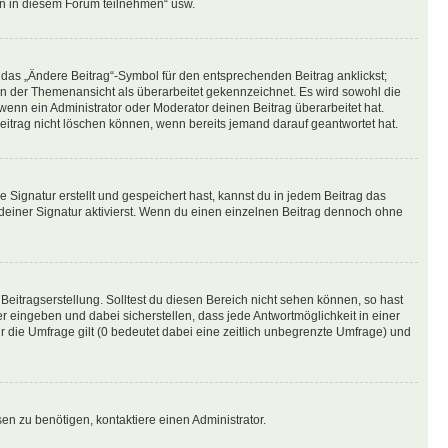
en in diesem Forum teilnehmen“ usw.
 das „Ändere Beitrag“-Symbol für den entsprechenden Beitrag anklickst;
g in der Themenansicht als überarbeitet gekennzeichnet. Es wird sowohl die
wenn ein Administrator oder Moderator deinen Beitrag überarbeitet hat.
 Beitrag nicht löschen können, wenn bereits jemand darauf geantwortet hat.
Signatur erstellt und gespeichert hast, kannst du in jedem Beitrag das
einer Signatur aktivierst. Wenn du einen einzelnen Beitrag dennoch ohne
Beitragserstellung. Solltest du diesen Bereich nicht sehen können, so hast
r eingeben und dabei sicherstellen, dass jede Antwortmöglichkeit in einer
r die Umfrage gilt (0 bedeutet dabei eine zeitlich unbegrenzte Umfrage) und
n zu benötigen, kontaktiere einen Administrator.