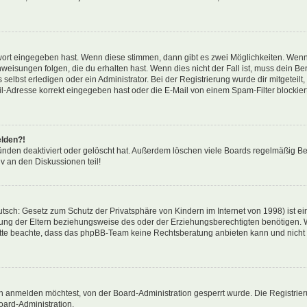
swort eingegeben hast. Wenn diese stimmen, dann gibt es zwei Möglichkeiten. Wen
eisungen folgen, die du erhalten hast. Wenn dies nicht der Fall ist, muss dein Ben
lbst erledigen oder ein Administrator. Bei der Registrierung wurde dir mitgeteilt, 
-Adresse korrekt eingegeben hast oder die E-Mail von einem Spam-Filter blockiert
elden?!
nden deaktiviert oder gelöscht hat. Außerdem löschen viele Boards regelmäßig Ben
v an den Diskussionen teil!
sch: Gesetz zum Schutz der Privatsphäre von Kindern im Internet von 1998) ist ei
ng der Eltern beziehungsweise des oder der Erziehungsberechtigten benötigen. Wenn
. Bitte beachte, dass das phpBB-Team keine Rechtsberatung anbieten kann und nicht d
h anmelden möchtest, von der Board-Administration gesperrt wurde. Die Registrie
ard-Administration.