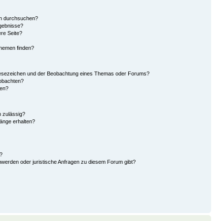
en durchsuchen?
rgebnisse?
re Seite?
Themen finden?
Lesezeichen und der Beobachtung eines Themas oder Forums?
eobachten?
gen?
 zulässig?
hänge erhalten?
?
hwerden oder juristische Anfragen zu diesem Forum gibt?