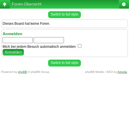
Foren-Übersicht
Switch to full style
Dieses Board hat keine Foren.
Anmelden
Mich bei jedem Besuch automatisch anmelden
Switch to full style
Powered by
phpBB
© phpBB Group.
phpBB Mobile / SEO by
Artodia
.