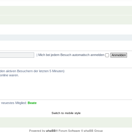
|
Mich bei jedem Besuch automatisch anmelden
 den aktiven Besuchern der letzten 5 Minuten)
online waren.
 neuestes Mitglied:
Beate
Switch to mobile style
Powered by
phpBB
® Forum Software © phpBB Group