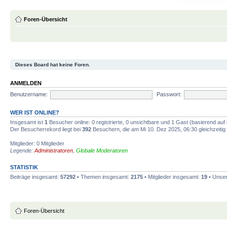
Foren-Übersicht
Dieses Board hat keine Foren.
ANMELDEN
Benutzername:
Passwort:
WER IST ONLINE?
Insgesamt ist
1
Besucher online: 0 registrierte, 0 unsichtbare und 1 Gast (basierend auf
Der Besucherrekord liegt bei
392
Besuchern, die am Mi 10. Dez 2025, 06:30 gleichzeitig 
Mitglieder: 0 Mitglieder
Legende:
Administratoren
,
Globale Moderatoren
STATISTIK
Beiträge insgesamt:
57292
• Themen insgesamt:
2175
• Mitglieder insgesamt:
19
• Unser
Foren-Übersicht