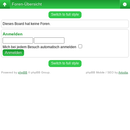
Foren-Übersicht
Switch to full style
Dieses Board hat keine Foren.
Anmelden
Mich bei jedem Besuch automatisch anmelden
Switch to full style
Powered by
phpBB
© phpBB Group.
phpBB Mobile / SEO by
Artodia
.