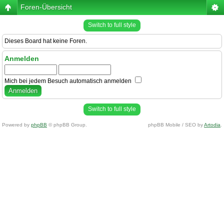
Foren-Übersicht
Switch to full style
Dieses Board hat keine Foren.
Anmelden
Mich bei jedem Besuch automatisch anmelden
Switch to full style
Powered by
phpBB
© phpBB Group.
phpBB Mobile / SEO by
Artodia
.