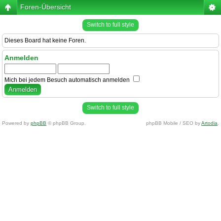
Foren-Übersicht
Switch to full style
Dieses Board hat keine Foren.
Anmelden
Mich bei jedem Besuch automatisch anmelden
Switch to full style
Powered by
phpBB
© phpBB Group.
phpBB Mobile / SEO by
Artodia
.