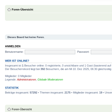
Foren-Übersicht
Dieses Board hat keine Foren.
ANMELDEN
Benutzername:
Passwort:
WER IST ONLINE?
Insgesamt ist
1
Besucher online: 0 registrierte, 0 unsichtbare und 1 Gast (basierend auf
Der Besucherrekord liegt bei
392
Besuchern, die am Mi 10. Dez 2025, 06:30 gleichzeitig 
Mitglieder: 0 Mitglieder
Legende:
Administratoren
,
Globale Moderatoren
STATISTIK
Beiträge insgesamt:
57292
• Themen insgesamt:
2175
• Mitglieder insgesamt:
19
• Unser
Foren-Übersicht