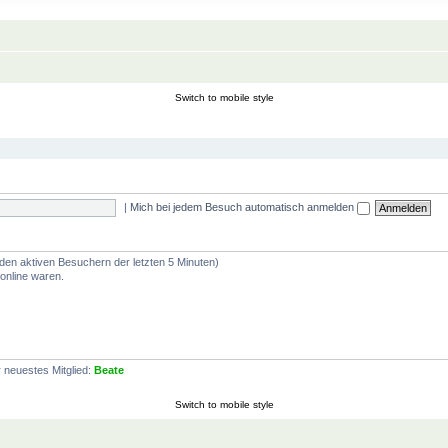
Switch to mobile style
|
Mich bei jedem Besuch automatisch anmelden
 den aktiven Besuchern der letzten 5 Minuten)
online waren.
 neuestes Mitglied:
Beate
Switch to mobile style