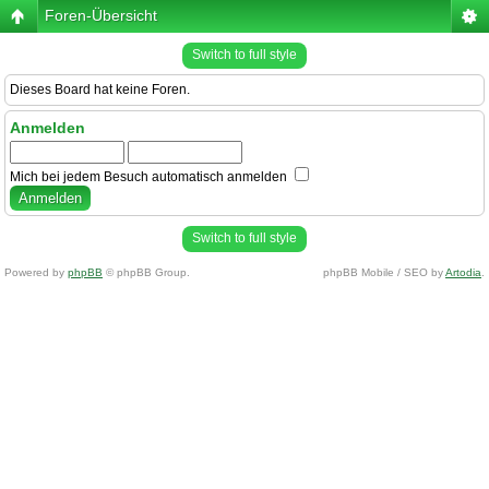
Foren-Übersicht
Switch to full style
Dieses Board hat keine Foren.
Anmelden
Mich bei jedem Besuch automatisch anmelden
Switch to full style
Powered by
phpBB
© phpBB Group.
phpBB Mobile / SEO by
Artodia
.