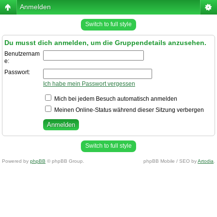
Anmelden
Switch to full style
Du musst dich anmelden, um die Gruppendetails anzusehen.
Benutzernam
e:
Passwort:
Ich habe mein Passwort vergessen
Mich bei jedem Besuch automatisch anmelden
Meinen Online-Status während dieser Sitzung verbergen
Switch to full style
Powered by
phpBB
© phpBB Group.
phpBB Mobile / SEO by
Artodia
.