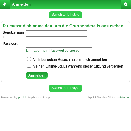
Anmelden
Switch to full style
Du musst dich anmelden, um die Gruppendetails anzusehen.
Benutzernam
e:
Passwort:
Ich habe mein Passwort vergessen
Mich bei jedem Besuch automatisch anmelden
Meinen Online-Status während dieser Sitzung verbergen
Switch to full style
Powered by
phpBB
© phpBB Group.
phpBB Mobile / SEO by
Artodia
.