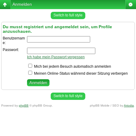
Anmelden
Switch to full style
Du musst registriert und angemeldet sein, um Profile
anzuschauen.
Benutzernam
e:
Passwort:
Ich habe mein Passwort vergessen
Mich bei jedem Besuch automatisch anmelden
Meinen Online-Status während dieser Sitzung verbergen
Switch to full style
Powered by
phpBB
© phpBB Group.
phpBB Mobile / SEO by
Artodia
.