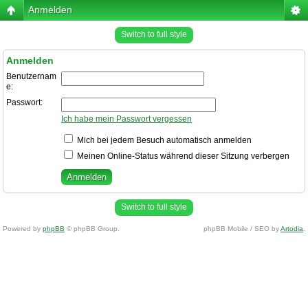
Anmelden
Switch to full style
Anmelden
Benutzernam
e:
Passwort:
Ich habe mein Passwort vergessen
Mich bei jedem Besuch automatisch anmelden
Meinen Online-Status während dieser Sitzung verbergen
Switch to full style
Powered by
phpBB
© phpBB Group.
phpBB Mobile / SEO by
Artodia
.